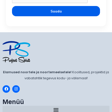
Saada
Elamused noortele ja noortemeelsetele!
Koolitused, projektid ja
vabatahtlik tegevus kodu- ja välismaal!
F
I
a
n
c
s
e
t
Menüü
b
a
o
g
o
r